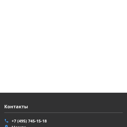
Классическое средство для привлечения внимания к
новостройке, ночному клубу, презентации. Хорошо
виден на дистанции до 10-15 километров!
Прожектор "лунного цветка" уличного применения,
водонепроницаемость Ip-55, температурный режим t
-40°/+ 40°С.
Угол сканирования 180°, вращение отражающей
поверхности по часовой стрелке и против.
Регулируемый затвор.
Контакты
+7 (495) 745-15-18