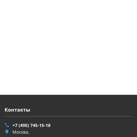
Прокат полотен звездного неба в качестве декорации
или спецэффекта шоу-программы необходим как на
концертах, так и в качестве задника сцены на
театральных подмостках, подиумах показов мод,
новогодних корпоративных праздников.
Заказывают столь эффектный с одной стороны - и
несложный в монтаже элемент FX-оформления ивента
организаторы событий, презентаций, выпускных
вечеров и других важных культурно-массовых
мероприятий.
Контакты
+7 (495) 745-15-18
Москва,