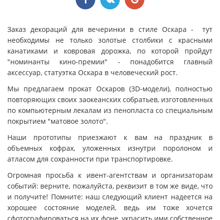
Заказ декораций для вечеринки в стиле Оскара - тут
необходимы не только золотые столбики с красными
канатиками и ковровая дорожка, по которой пройдут
"номинанты кино-премии" - понадобится главный
аксессуар, статуэтка Оскара в человеческий рост.
Мы предлагаем прокат Оскаров (3D-модели), полностью
повторяющих своих заокеанских собратьев, изготовленных
по компьютерным лекалам из пенопласта со специальным
покрытием "матовое золото".
Наши прототипы приезжают к вам на праздник в
объемных кофрах, уложенных изнутри поролоном и
атласом для сохранности при транспортировке.
Огромная просьба к ивент-агентствам и организаторам
событий: верните, пожалуйста, реквизит в том же виде, что
и получите! Помните: наш следующий клиент надеется на
хорошее состояние моделей, ведь им тоже хочется
сфотографироваться на их фоне, украсить ими собственное